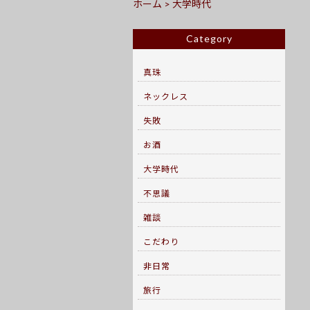
ホーム
>
大学時代
Category
真珠
ネックレス
失敗
お酒
大学時代
不思議
雑談
こだわり
非日常
旅行