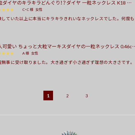
粒ダイヤのキラキラどんぐり！？ダイヤ 一粒ネックレス K18 …
した。 また何かありましたらお世話になります。 （2024.9.2）
★★★★
C・C 様
女性
像していた以上に本当にキラキラきれいなネックレスでした。 何度
ましたが、きちんと答えてくださって安心できました。 やりとりにも
れて、 とてもうれしいお買い物ができました。ありがとうございました。
3.05.22 )
人可愛い ちょっと大粒マーキスダイヤの一粒ネックレス 0.46c
★★★★
A 様
女性
程無事に受け取りました。 大き過ぎず小さ過ぎず理想の大きさです。
、ネットやらで探していましたが、お値段、きらめき、存在感・・・etc 
満足です。 また、納期や心温まるメッセージ、ケースも親切丁寧に対
感謝しています。 本当に買って良かったです❤︎ 大切に使わせていただ
とうございました(o^^o) ( 2022.01.06 )
1
2
3