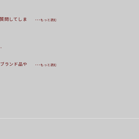
も質問してしま
・・・もっと読む
温かみを感じ
 (
…
 ブランド品や
・・・もっと読む
どれをとっても
応していただ
きます。 あ