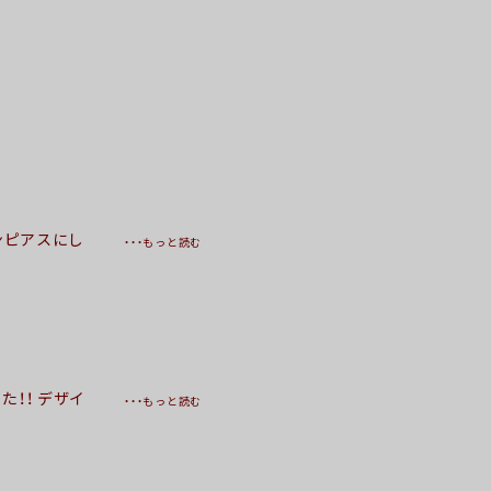
ンピアスにし
・・・もっと読む
てたり、薄暗
見てられます
とうございまし
ましたが、段々
ブリオレット
で、少しお金
！！ デザイ
・・・もっと読む
またよろしくお
麗にしてくだ
ます この度も
がとうござい