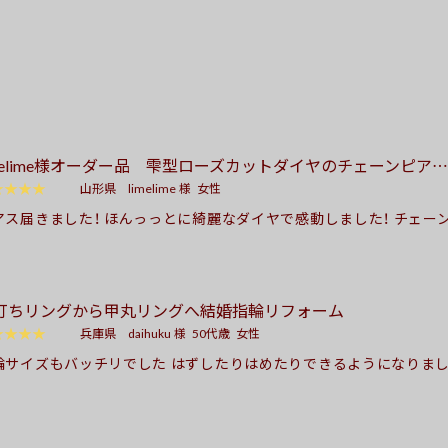
imelime様オーダー品 雫型ローズカットダイヤのチェーンピア…
★★★★
山形県
limelime 様
女性
アス届きました！ ほんっっとに綺麗なダイヤで感動しました！ チェー
いただたので、よく動き凄くキラキラします！ 光を当てたり、太陽に当
ところで見たりと楽しんでいます。 綺麗なダイヤなのでいつまでも
‼︎ ずっと探していたピアスを購入できて本当に嬉しいです！ ありが
打ちリングから甲丸リングへ結婚指輪リフォーム
！私もダイヤが好きで、白、黄色、茶色、黒、青、ピンクと 色々揃えてき
んなが持っていないものが欲しくなってしまって… 今度は茶色系の
★★★★
兵庫県
daihuku 様
50代歳
女性
欲しいなーと夢が膨らんでいます！ 最近ちょっと買い物をしすぎたの
輪サイズもバッチリでした はずしたりはめたりできるようになりました
貯めてからまたオーダーを お願いしたいと考えています。その際は
も私の理想どうおりでした気に入っております 指輪ダイヤの所も綺
いします！ この度は素敵なピアスをありがとうございました！
りありがとうございます。 主人も私もとっても満足で気に入っており
々とワガママを言ってしまいましたが・・・ 最後までご丁寧な対応あり