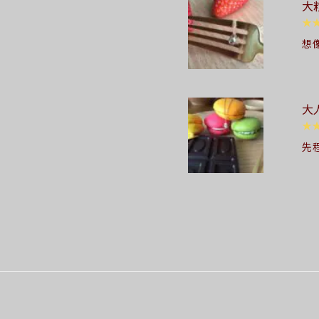
大
ま
★
想
い
ら
202
大
★
先
ら
大
き
りが