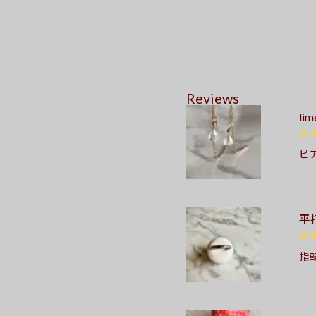
Reviews
l
★
ピ
て
い
ね
平
た
み
★
が
指
を
ン
願
さ
色