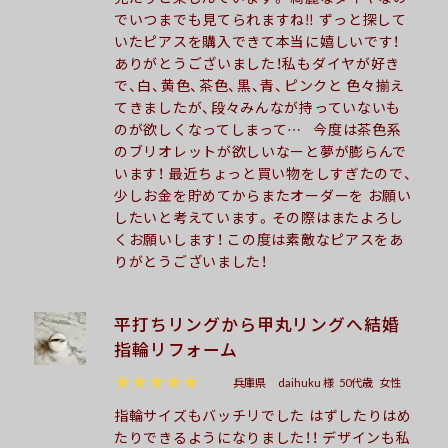
でいつまでも見てられますね‼︎ ずっと探して
いたピアスを購入できて本当に嬉しいです！
ありがとうございました！私もダイヤが好き
で、白、黄色、茶色、黒、青、ピンクと 色々揃え
てきましたが、段々みんなが持っていないも
のが欲しくなってしまって… 今度は茶色系
のブリオレットが欲しいなーと夢が膨らんで
います！ 最近ちょっと買い物をしすぎたので、
少しお金を貯めてからまたオーダーを お願い
したいと考えています。その際はまたよろし
くお願いします！ この度は素敵なピアスをあ
りがとうございました！
平打ちリングから甲丸リングへ結婚
指輪リフォーム
★★★★★
兵庫県
daihuku 様
50代歳
女性
指輪サイズもバッチリでした はずしたりはめ
たりできるようになりました！！ デザインも私