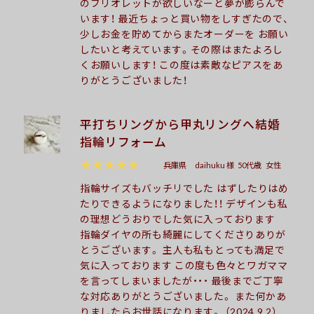
のブリオレットが欲しいなーと夢が膨らんで
います！ 最近ちょっと買い物をしすぎたので、
少しお金を貯めてからまたオーダーを お願い
したいと考えています。その際はまたよろし
くお願いします！ この度は素敵なピアスをあ
りがとうございました！
平打ちリングから甲丸リングへ結婚
指輪リフォーム
★★★★★
兵庫県
daihuku 様
50代歳
女性
指輪サイズもバッチリでした はずしたりはめ
たりできるようになりました！！ デザインも私
の理想どうおりでした気に入っております
指輪ダイヤの所も綺麗にしてくださりありが
とうございます。 主人も私もとっても満足で
気に入っております この度も色々とワガママ
を言ってしまいましたが・・・ 最後までご丁寧
な対応ありがとうございました。 また何かあ
りましたらお世話になります。 （2024.9.2）