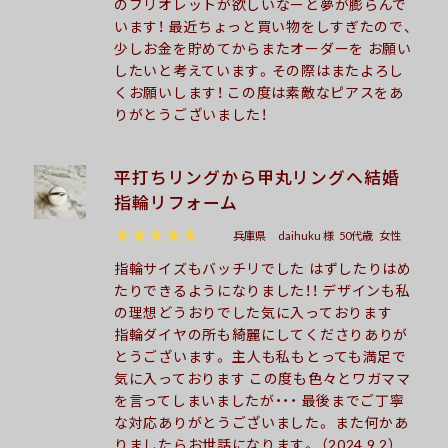
のブリオレットが欲しいなーと夢が膨らんで
います！ 最近ちょっと買い物をしすぎたので、
少しお金を貯めてからまたオーダーを お願い
したいと考えています。その際はまたよろし
くお願いします！ この度は素敵なピアスをあ
りがとうございました！
平打ちリングから甲丸リングへ結婚
指輪リフォーム
★★★★★
兵庫県
daihuku 様
50代歳
女性
指輪サイズもバッチリでした はずしたりはめ
たりできるようになりました！！ デザインも私
の理想どうおりでした気に入っております
指輪ダイヤの所も綺麗にしてくださりありが
とうございます。 主人も私もとっても満足で
気に入っております この度も色々とワガママ
を言ってしまいましたが・・・ 最後までご丁寧
な対応ありがとうございました。 また何かあ
りましたらお世話になります。 （2024.9.2）