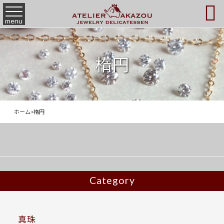

menu
楕円
ホーム
>
楕円
Category
真珠