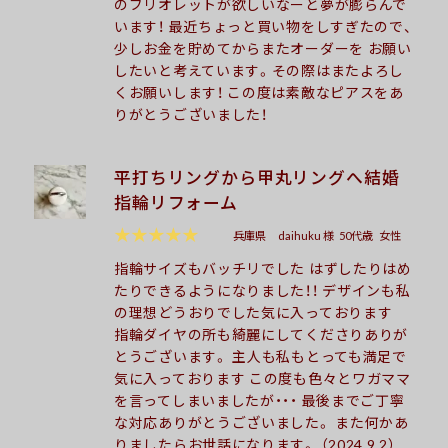
のブリオレットが欲しいなーと夢が膨らんで
います！ 最近ちょっと買い物をしすぎたので、
少しお金を貯めてからまたオーダーを お願い
したいと考えています。その際はまたよろし
くお願いします！ この度は素敵なピアスをあ
りがとうございました！
平打ちリングから甲丸リングへ結婚
指輪リフォーム
★★★★★
兵庫県
daihuku 様
50代歳
女性
指輪サイズもバッチリでした はずしたりはめ
たりできるようになりました！！ デザインも私
の理想どうおりでした気に入っております
指輪ダイヤの所も綺麗にしてくださりありが
とうございます。 主人も私もとっても満足で
気に入っております この度も色々とワガママ
を言ってしまいましたが・・・ 最後までご丁寧
な対応ありがとうございました。 また何かあ
りましたらお世話になります。 （2024.9.2）