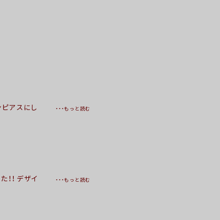
ンピアスにし
・・・もっと読む
てたり、薄暗
見てられます
とうございまし
ましたが、段々
ブリオレット
で、少しお金
！！ デザイ
・・・もっと読む
またよろしくお
麗にしてくだ
ます この度も
がとうござい