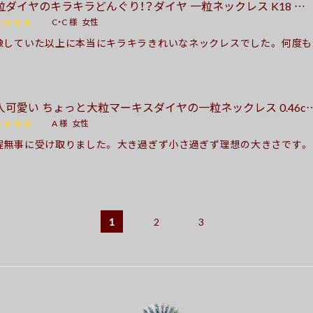
粒ダイヤのキラキラどんぐり！？ダイヤ 一粒ネックレス K18 …
した。 また何かありましたらお世話になります。 （2024.9.2）
★★★★
C・C 様
女性
像していた以上に本当にキラキラきれいなネックレスでした。 何度
ましたが、きちんと答えてくださって安心できました。 やりとりにも
れて、 とてもうれしいお買い物ができました。ありがとうございました。
3.05.22 )
人可愛い ちょっと大粒マーキスダイヤの一粒ネックレス 0.46c
★★★★
A 様
女性
程無事に受け取りました。 大き過ぎず小さ過ぎず理想の大きさです。
、ネットやらで探していましたが、お値段、きらめき、存在感・・・etc 
満足です。 また、納期や心温まるメッセージ、ケースも親切丁寧に対
感謝しています。 本当に買って良かったです❤︎ 大切に使わせていただ
とうございました(o^^o) ( 2022.01.06 )
1
2
3