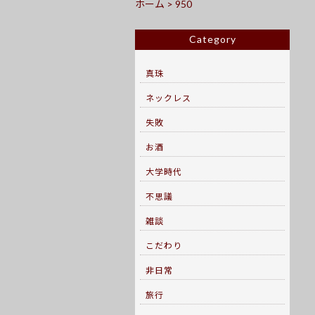
ホーム
>
950
Category
真珠
ネックレス
失敗
お酒
大学時代
不思議
雑談
こだわり
非日常
旅行