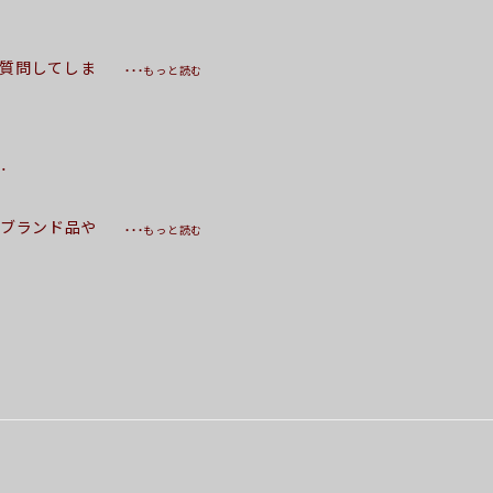
も質問してしま
・・・もっと読む
温かみを感じ
 (
…
 ブランド品や
・・・もっと読む
どれをとっても
応していただ
きます。 あ