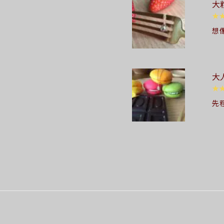
大
ま
★
想
い
ら
202
大
★
先
ら
大
き
りが