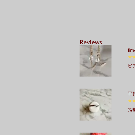
Reviews
l
★
ピ
て
い
ね
平
た
み
★
が
指
を
ン
願
さ
色