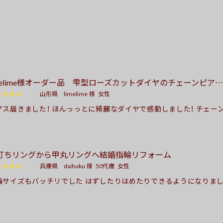
imelime様オーダー品 雫型ローズカットダイヤのチェーンピア…
★★★★
山形県
limelime 様
女性
アス届きました！ ほんっっとに綺麗なダイヤで感動しました！ チェー
いただたので、よく動き凄くキラキラします！ 光を当てたり、太陽に当
ところで見たりと楽しんでいます。 綺麗なダイヤなのでいつまでも
‼︎ ずっと探していたピアスを購入できて本当に嬉しいです！ ありが
打ちリングから甲丸リングへ結婚指輪リフォーム
！私もダイヤが好きで、白、黄色、茶色、黒、青、ピンクと 色々揃えてき
んなが持っていないものが欲しくなってしまって… 今度は茶色系の
★★★★
兵庫県
daihuku 様
50代歳
女性
欲しいなーと夢が膨らんでいます！ 最近ちょっと買い物をしすぎたの
輪サイズもバッチリでした はずしたりはめたりできるようになりました
貯めてからまたオーダーを お願いしたいと考えています。その際は
も私の理想どうおりでした気に入っております 指輪ダイヤの所も綺
いします！ この度は素敵なピアスをありがとうございました！
りありがとうございます。 主人も私もとっても満足で気に入っており
々とワガママを言ってしまいましたが・・・ 最後までご丁寧な対応あり