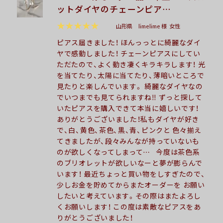
ットダイヤのチェーンピア…
★★★★★
山形県
limelime 様
女性
ピアス届きました！ ほんっっとに綺麗なダイ
ヤで感動しました！ チェーンピアスにしてい
ただたので、よく動き凄くキラキラします！ 光
を当てたり、太陽に当てたり、薄暗いところで
見たりと楽しんでいます。 綺麗なダイヤなの
でいつまでも見てられますね‼︎ ずっと探して
いたピアスを購入できて本当に嬉しいです！
ありがとうございました！私もダイヤが好き
で、白、黄色、茶色、黒、青、ピンクと 色々揃え
てきましたが、段々みんなが持っていないも
のが欲しくなってしまって… 今度は茶色系
のブリオレットが欲しいなーと夢が膨らんで
います！ 最近ちょっと買い物をしすぎたので、
少しお金を貯めてからまたオーダーを お願い
したいと考えています。その際はまたよろし
くお願いします！ この度は素敵なピアスをあ
りがとうございました！