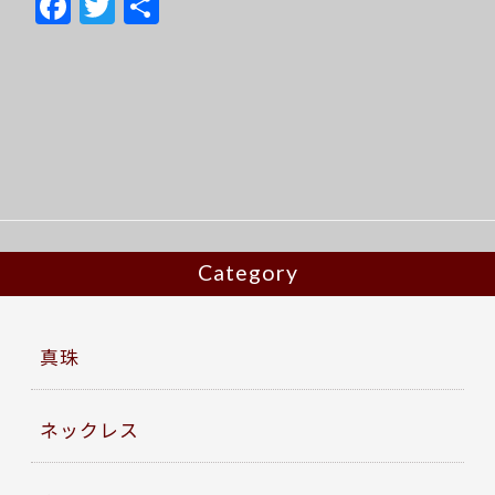
F
T
共
ac
w
有
e
itt
b
er
o
o
k
Category
真珠
ネックレス