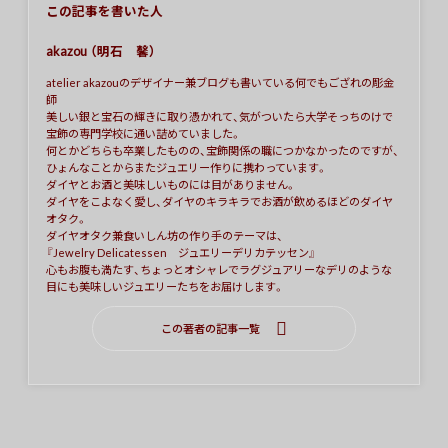
この記事を書いた人
akazou （明石 馨）
atelier akazouのデザイナー兼ブログも書いている何でもござれの彫金
師
美しい銀と宝石の輝きに取り憑かれて、気がついたら大学そっちのけで
宝飾の専門学校に通い詰めていました。
何とかどちらも卒業したものの、宝飾関係の職につかなかったのですが、
ひょんなことからまたジュエリー作りに携わっています。
ダイヤとお酒と美味しいものには目がありません。
ダイヤをこよなく愛し、ダイヤのキラキラでお酒が飲めるほどのダイヤ
オタク。
ダイヤオタク兼食いしん坊の作り手のテーマは、
『Jewelry Delicatessen ジュエリーデリカテッセン』
心もお腹も満たす、ちょっとオシャレでラグジュアリーなデリのような
目にも美味しいジュエリーたちをお届けします。
この著者の記事一覧