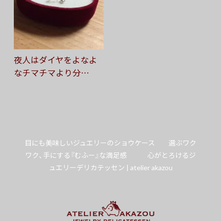
夜人はダイヤをよなよ
なチマチマより分…
目にも美味しいジュエリーのショウケース 選ぶワク
ワク、手にする『むふー』な満足感 心がとろけるジ
ュエリーデリカテッセン | atelier akazou