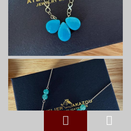


