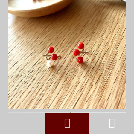


