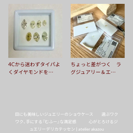
4Cから迷わずタイパよ
ちょっと差がつく ラ
くダイヤモンドを…
グジュアリー＆エ…
目にも美味しいジュエリーのショウケース 選ぶワク
ワク、手にする『むふー』な満足感 心がとろけるジ
ュエリーデリカテッセン | atelier akazou