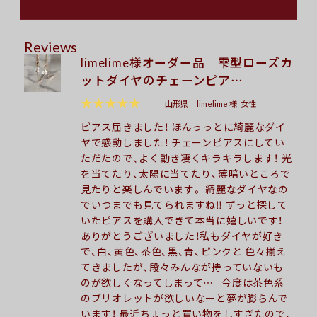
Reviews
limelime様オーダー品 雫型ローズカ
ットダイヤのチェーンピア…
★★★★★
山形県
limelime 様
女性
ピアス届きました！ ほんっっとに綺麗なダイ
ヤで感動しました！ チェーンピアスにしてい
ただたので、よく動き凄くキラキラします！ 光
を当てたり、太陽に当てたり、薄暗いところで
見たりと楽しんでいます。 綺麗なダイヤなの
でいつまでも見てられますね‼︎ ずっと探して
いたピアスを購入できて本当に嬉しいです！
ありがとうございました！私もダイヤが好き
で、白、黄色、茶色、黒、青、ピンクと 色々揃え
てきましたが、段々みんなが持っていないも
のが欲しくなってしまって… 今度は茶色系
のブリオレットが欲しいなーと夢が膨らんで
います！ 最近ちょっと買い物をしすぎたので、