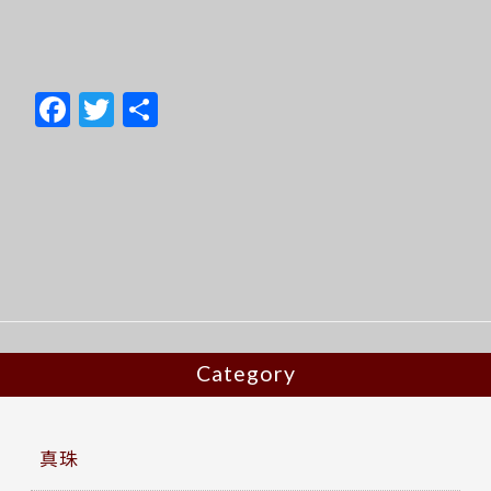
F
T
共
ac
w
有
e
itt
b
er
o
o
k
Category
真珠