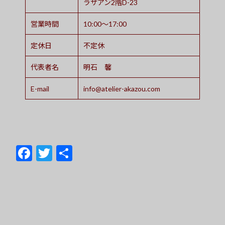
ラザアン2階D-23
営業時間
10:00～17:00
定休日
不定休
代表者名
明石 馨
E-mail
info@atelier-akazou.com
F
T
共
ac
w
有
e
itt
b
er
o