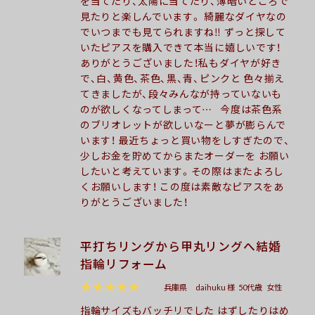
を当てたり、太陽に当てたり、薄暗いところで
見たりと楽しんでいます。 綺麗なダイヤなの
でいつまでも見てられますね‼︎ ずっと探して
いたピアスを購入できて本当に嬉しいです！
ありがとうございました！私もダイヤが好き
で、白、黄色、茶色、黒、青、ピンクと 色々揃え
てきましたが、段々みんなが持っていないも
のが欲しくなってしまって… 今度は茶色系
のブリオレットが欲しいなーと夢が膨らんで
います！ 最近ちょっと買い物をしすぎたので、
少しお金を貯めてからまたオーダーを お願い
したいと考えています。その際はまたよろし
くお願いします！ この度は素敵なピアスをあ
りがとうございました！
平打ちリングから甲丸リングへ結婚
指輪リフォーム
★★★★★
兵庫県
daihuku 様
50代歳
女性
指輪サイズもバッチリでした はずしたりはめ