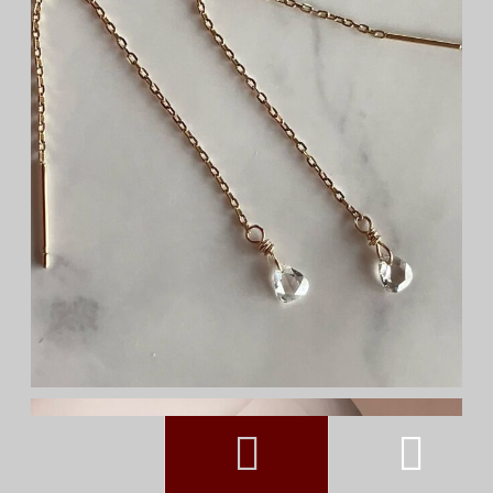


