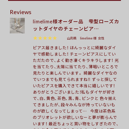
Reviews
limelime様オーダー品 雫型ローズカ
ットダイヤのチェーンピア…
★★★★★
山形県
limelime 様
女性
ピアス届きました！ ほんっっとに綺麗なダイ
ヤで感動しました！ チェーンピアスにしてい
ただたので、よく動き凄くキラキラします！ 光
を当てたり、太陽に当てたり、薄暗いところで
見たりと楽しんでいます。 綺麗なダイヤなの
でいつまでも見てられますね‼︎ ずっと探して
いたピアスを購入できて本当に嬉しいです！
ありがとうございました！私もダイヤが好き
で、白、黄色、茶色、黒、青、ピンクと 色々揃え
てきましたが、段々みんなが持っていないも
のが欲しくなってしまって… 今度は茶色系
のブリオレットが欲しいなーと夢が膨らんで
います！ 最近ちょっと買い物をしすぎたので、