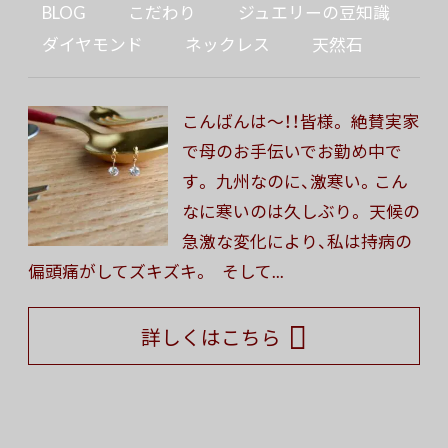
BLOG
こだわり
ジュエリーの豆知識
ダイヤモンド
ネックレス
天然石
こんばんは〜！！皆様。 絶賛実家
で母のお手伝いでお勤め中で
す。 九州なのに、激寒い。こん
なに寒いのは久しぶり。 天候の
急激な変化により、私は持病の
偏頭痛がしてズキズキ。 そして...
詳しくはこちら