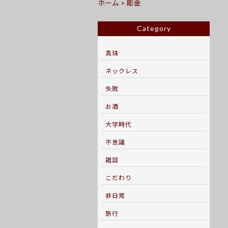
ホーム
>
彫金
Category
真珠
ネックレス
失敗
お酒
大学時代
不思議
雑談
こだわり
非日常
旅行